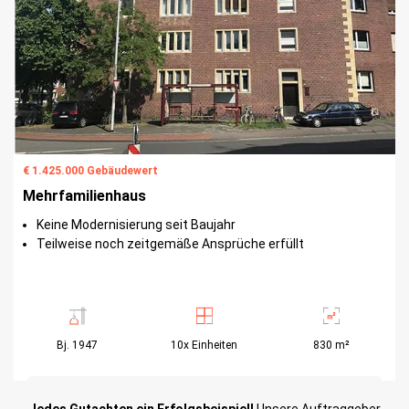
€ 1.425.000 Gebäudewert​
Mehrfamilienhaus​
Keine Modernisierung seit Baujahr​
Teilweise noch zeitgemäße Ansprüche erfüllt ​
Bj. 1947
10x Einheiten
830 m²
18 Jahre Restnutzungsdauer
Jedes Gutachten ein Erfolgsbeispiel!
Unsere Auftraggeber