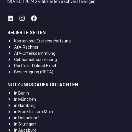
ISO/IEC 17024 zertifizierten Sachverständigen.
BELIEBTE SEITEN
Kostenlose Ersteinschätzung
AfA-Rechner
AfA-Urteilssammlung
Gebäudeabschreibung
Portfolio-Upload Excel
Besichtigung (BETA)
NUTZUNGSDAUER GUTACHTEN
in Berlin
in München
in Hamburg
in Frankfurt am Main
in Düsseldorf
in Stuttgart
in Augsburg