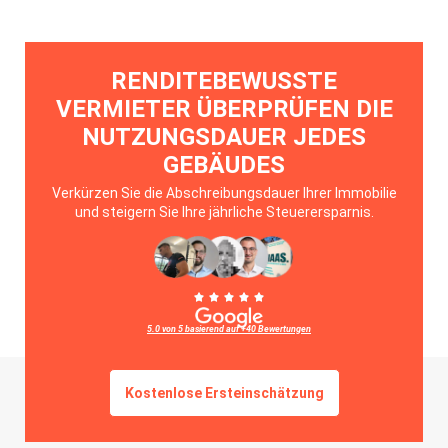
RENDITEBEWUSSTE
VERMIETER ÜBERPRÜFEN DIE
NUTZUNGSDAUER JEDES
GEBÄUDES
Verkürzen Sie die Abschreibungsdauer Ihrer Immobilie
und steigern Sie Ihre jährliche Steuerersparnis.
5.0 von 5 basierend auf +40 Bewertungen
Kostenlose Ersteinschätzung